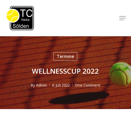
Skip
to
Men
Close
main
Menu
content
Termine
WELLNESSCUP 2022
By
Admin
6. Juli 2022
One Comment